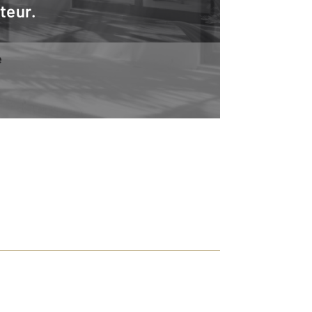
teur.
e