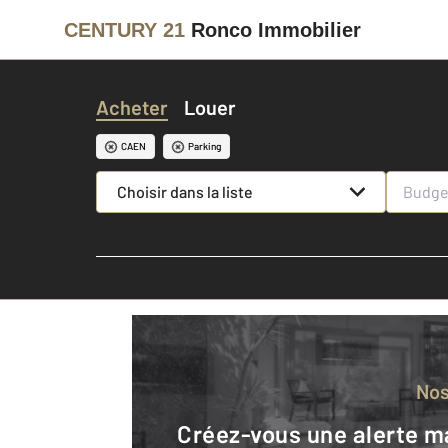
CENTURY 21
Ronco Immobilier
Acheter
Louer
CAEN
Parking
Choisir dans la liste
No
Créez-vous une alerte mail pour être averti quand une annonce est en ligne et consultez la