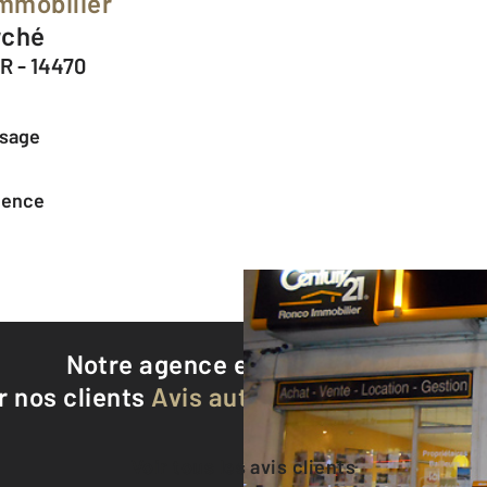
mmobilier
rché
 - 14470
ssage
agence
Notre agence est notée
9,1/10
r nos clients
Avis authentifiés par Qualite
Voir tous les avis clients