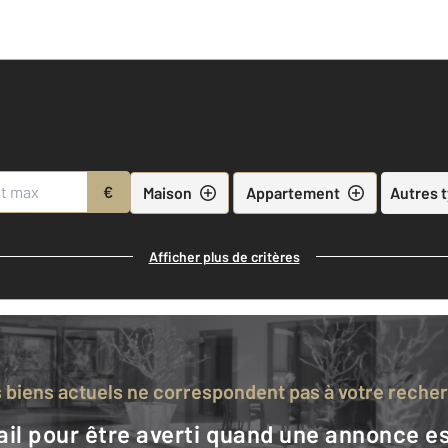
€
Maison
Appartement
Autres 
Afficher plus de critères
s biens actuels ne correspondent pas à votre reche