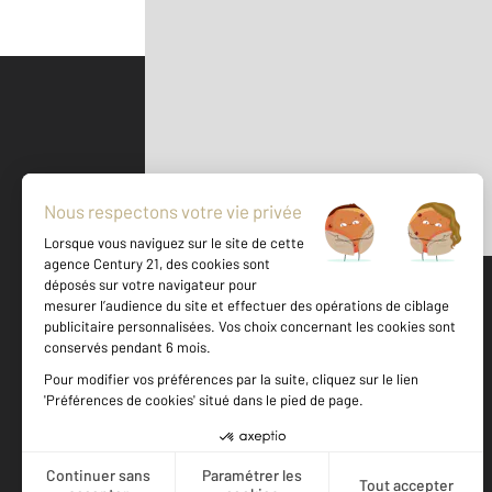
Parlons de vous, parlons biens
500 m
©
Mappy
Votre agence est notée
Achat
Location
Vente
Gestion
9,1
/
10
9,5/10